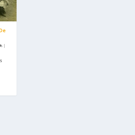
“De
|
rs