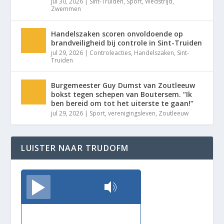
jul 30, 2026
|
Sint-Truiden
,
Sport
,
Wedstrijd
,
Zwemmen
Handelszaken scoren onvoldoende op
brandveiligheid bij controle in Sint-Truiden
jul 29, 2026
|
Controleacties
,
Handelszaken
,
Sint-
Truiden
Burgemeester Guy Dumst van Zoutleeuw
bokst tegen schepen van Boutersem. “Ik
ben bereid om tot het uiterste te gaan!”
jul 29, 2026
|
Sport
,
verenigingsleven
,
Zoutleeuw
LUISTER NAAR TRUDOFM
TrudoFM