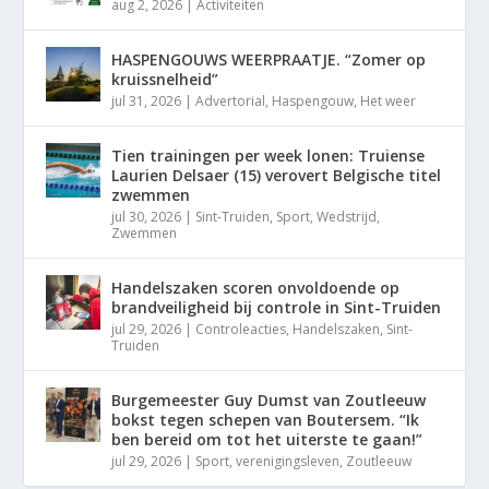
aug 2, 2026
|
Activiteiten
HASPENGOUWS WEERPRAATJE. “Zomer op
kruissnelheid”
jul 31, 2026
|
Advertorial
,
Haspengouw
,
Het weer
Tien trainingen per week lonen: Truiense
Laurien Delsaer (15) verovert Belgische titel
zwemmen
jul 30, 2026
|
Sint-Truiden
,
Sport
,
Wedstrijd
,
Zwemmen
Handelszaken scoren onvoldoende op
brandveiligheid bij controle in Sint-Truiden
jul 29, 2026
|
Controleacties
,
Handelszaken
,
Sint-
Truiden
Burgemeester Guy Dumst van Zoutleeuw
bokst tegen schepen van Boutersem. “Ik
ben bereid om tot het uiterste te gaan!”
jul 29, 2026
|
Sport
,
verenigingsleven
,
Zoutleeuw