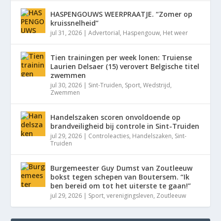
HASPENGOUWS WEERPRAATJE. “Zomer op
kruissnelheid”
jul 31, 2026
|
Advertorial
,
Haspengouw
,
Het weer
Tien trainingen per week lonen: Truiense
Laurien Delsaer (15) verovert Belgische titel
zwemmen
jul 30, 2026
|
Sint-Truiden
,
Sport
,
Wedstrijd
,
Zwemmen
Handelszaken scoren onvoldoende op
brandveiligheid bij controle in Sint-Truiden
jul 29, 2026
|
Controleacties
,
Handelszaken
,
Sint-
Truiden
Burgemeester Guy Dumst van Zoutleeuw
bokst tegen schepen van Boutersem. “Ik
ben bereid om tot het uiterste te gaan!”
jul 29, 2026
|
Sport
,
verenigingsleven
,
Zoutleeuw