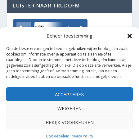
LUISTER NAAR TRUDOFM
TrudoFM
Beheer toestemming
Om de beste ervaringen te bieden, gebruiken wij technologieën zoals
cookies om informatie over je apparaat op te slaan en/of te
raadplegen. Door in te stemmen met deze technologieën kunnen wij
gegevens zoals surfgedrag of unieke ID's op deze site verwerken. Als je
geen toestemming geeft of uw toestemming intrekt, kan dit een
nadelige invloed hebben op bepaalde functies en mogelijkheden.
ACCEPTEREN
WEIGEREN
BEKIJK VOORKEUREN
Ontworpen door
| Mogelijk gemaakt door
Elegant Themes
WordPress
Cookiebeleid
Privacy Policy