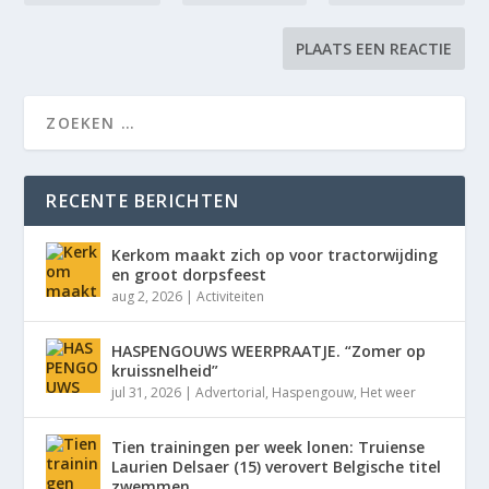
RECENTE BERICHTEN
Kerkom maakt zich op voor tractorwijding
en groot dorpsfeest
aug 2, 2026
|
Activiteiten
HASPENGOUWS WEERPRAATJE. “Zomer op
kruissnelheid”
jul 31, 2026
|
Advertorial
,
Haspengouw
,
Het weer
Tien trainingen per week lonen: Truiense
Laurien Delsaer (15) verovert Belgische titel
zwemmen