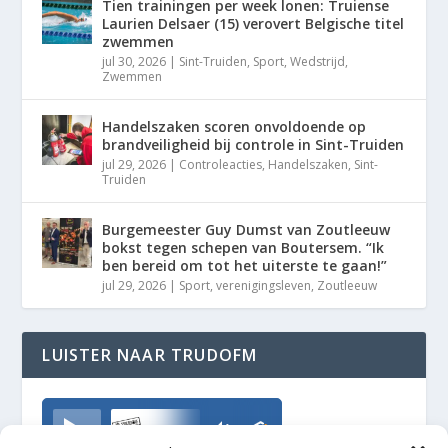
Tien trainingen per week lonen: Truiense
Laurien Delsaer (15) verovert Belgische titel
zwemmen
jul 30, 2026
|
Sint-Truiden
,
Sport
,
Wedstrijd
,
Zwemmen
Handelszaken scoren onvoldoende op
brandveiligheid bij controle in Sint-Truiden
jul 29, 2026
|
Controleacties
,
Handelszaken
,
Sint-
Truiden
Burgemeester Guy Dumst van Zoutleeuw
bokst tegen schepen van Boutersem. “Ik
ben bereid om tot het uiterste te gaan!”
jul 29, 2026
|
Sport
,
verenigingsleven
,
Zoutleeuw
LUISTER NAAR TRUDOFM
TrudoFM