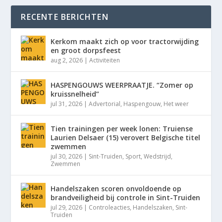
RECENTE BERICHTEN
Kerkom maakt zich op voor tractorwijding
en groot dorpsfeest
aug 2, 2026
|
Activiteiten
HASPENGOUWS WEERPRAATJE. “Zomer op
kruissnelheid”
jul 31, 2026
|
Advertorial
,
Haspengouw
,
Het weer
Tien trainingen per week lonen: Truiense
Laurien Delsaer (15) verovert Belgische titel
zwemmen
jul 30, 2026
|
Sint-Truiden
,
Sport
,
Wedstrijd
,
Zwemmen
Handelszaken scoren onvoldoende op
brandveiligheid bij controle in Sint-Truiden
jul 29, 2026
|
Controleacties
,
Handelszaken
,
Sint-
Truiden