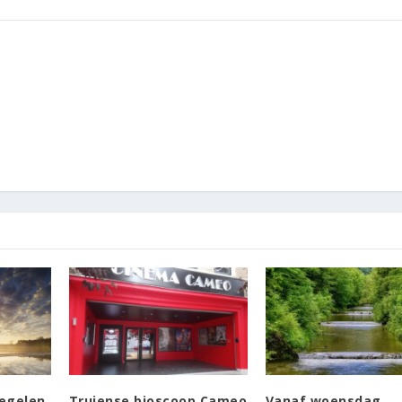
regelen
Truiense bioscoop Cameo
Vanaf woensdag