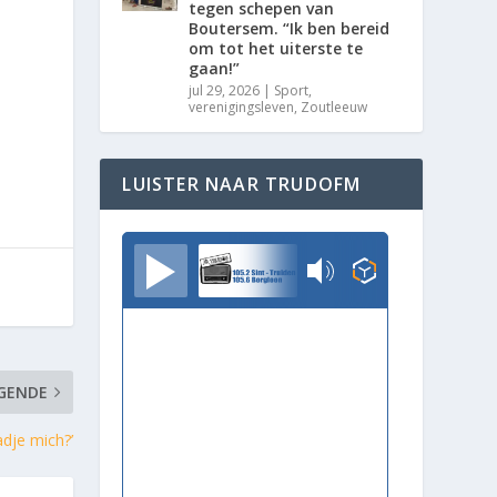
tegen schepen van
Boutersem. “Ik ben bereid
om tot het uiterste te
gaan!”
jul 29, 2026
|
Sport
,
verenigingsleven
,
Zoutleeuw
LUISTER NAAR TRUDOFM
TrudoFM
GENDE
adje mich?’