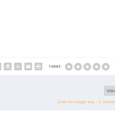
TARIEF:
VOL
Zoals het vroeger was – 5: ‘Versto