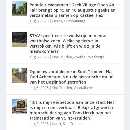
Populair evenement Geek Village Open Air
Fair brengt op 15 en 16 augustus geeks en
verzamelaars samen op Kasteel Hex
aug 8, 2026
|
Heers
,
Ontspanning
STVV speelt eerste wedstrijd in nieuw
voetbalseizoen. Welke spelers zijn
vertrokken, wie blijft en wie zijn de
nieuwkomers?
aug 8, 2026
|
Sint-Truiden
,
Voetbal
,
Wedstrijd
Opnieuw vandalisme in Sint-Truiden. Na
Oud Atheneum is nu de historische muur
van het Begijnhof getroffen
aug 5, 2026
|
Sint-Truiden
,
Vandalisme
“Dit is mijn eerbetoon aan onze stad. Het
is mijn en ons verhaal”. Bekijk afgewerkte
muurschildering van Tom Herck aan het
treinstation van Sint-Truiden
aug 3, 2026
|
Kunst
,
Sint-Truiden