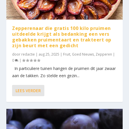
Zepperenaar die gratis 100 kilo pruimen
uitdeelde krijgt als bedanking een vers
gebakken pruimentaart en trakteert op
zijn beurt met een gedicht
door
redactie
|
aug 25, 2025
|
Fruit
,
Goed Nieuws
,
Zepperen
|
0
|
In particuliere tuinen hangen de pruimen dit jaar zwaar
aan de takken. Zo stelde een gezin...
LEES VERDER