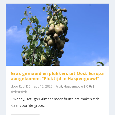
Gras gemaaid en plukkers uit Oost-Europa
aangekomen: “Pluktijd in Haspengouw!”
door
Rudi DC
|
aug 12, 2025
|
Fruit
,
Haspengouw
|
0
|
“Ready, set, go”! Almaar meer fruittelers maken zich
klaar voor ‘de grote...