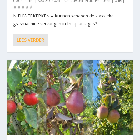
door
TomC
|
sep 30, 2025
|
Creativiteit
,
Fruit
,
Fruitteelt
|
0
|
NIEUWERKERKEN – Kunnen schapen de klassieke
grasmachine vervangen in fruitplantages?...
LEES VERDER