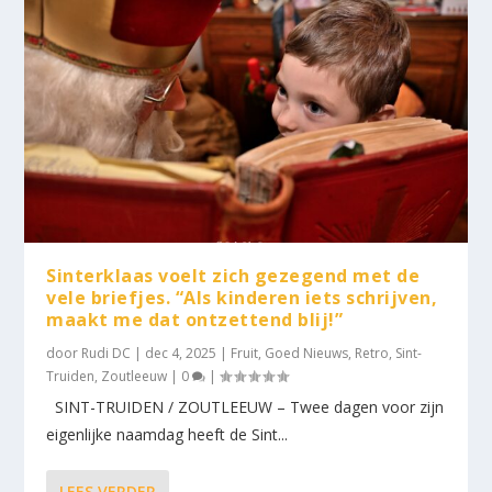
Sinterklaas voelt zich gezegend met de
vele briefjes. “Als kinderen iets schrijven,
maakt me dat ontzettend blij!”
door
Rudi DC
|
dec 4, 2025
|
Fruit
,
Goed Nieuws
,
Retro
,
Sint-
Truiden
,
Zoutleeuw
|
0
|
SINT-TRUIDEN / ZOUTLEEUW – Twee dagen voor zijn
eigenlijke naamdag heeft de Sint...
LEES VERDER