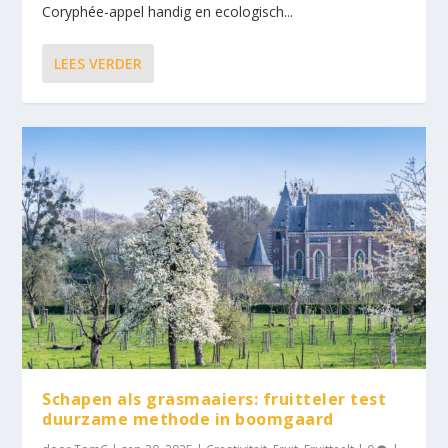
Coryphée-appel handig en ecologisch...
LEES VERDER
Schapen als grasmaaiers: fruitteler test
duurzame methode in boomgaard