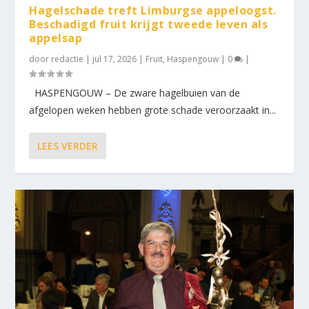
Hagelschade treft Limburgse appeloogst.
Beschadigd fruit krijgt tweede leven als
appelsap
door
redactie
|
jul 17, 2026
|
Fruit
,
Haspengouw
|
0
|
HASPENGOUW – De zware hagelbuien van de
afgelopen weken hebben grote schade veroorzaakt in...
LEES VERDER