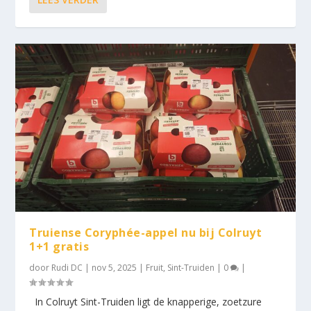
Truiense Coryphée-appel nu bij Colruyt
1+1 gratis
door
Rudi DC
|
nov 5, 2025
|
Fruit
,
Sint-Truiden
|
0
|
In Colruyt Sint-Truiden ligt de knapperige, zoetzure