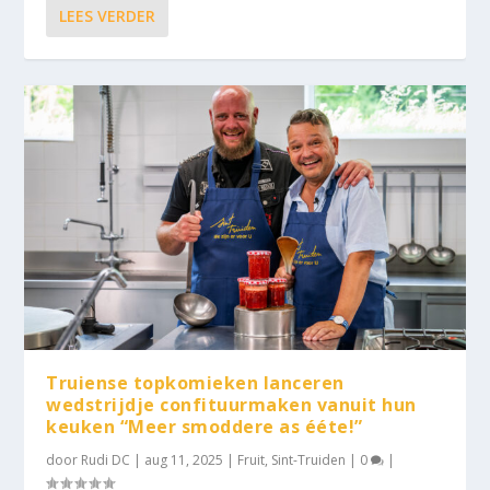
LEES VERDER
Truiense topkomieken lanceren
wedstrijdje confituurmaken vanuit hun
keuken “Meer smoddere as ééte!”
door
Rudi DC
|
aug 11, 2025
|
Fruit
,
Sint-Truiden
|
0
|