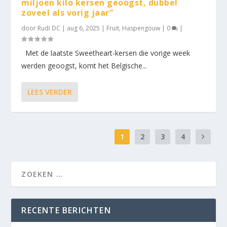
miljoen kilo kersen geoogst, dubbel
zoveel als vorig jaar”
door
Rudi DC
|
aug 6, 2025
|
Fruit
,
Haspengouw
|
0
|
Met de laatste Sweetheart-kersen die vorige week
werden geoogst, komt het Belgische...
LEES VERDER
1
2
3
4
RECENTE BERICHTEN