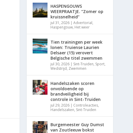
HASPENGOUWS
WEERPRAATJE. “Zomer op
kruissnelheid”
jul 31, 2026
|
Advertorial
,
Haspengouw
,
Het weer
Tien trainingen per week
lonen: Truiense Laurien
Delsaer (15) verovert
Belgische titel zwemmen
jul 30, 2026
|
Sint-Truiden
,
Sport
,
Wedstrijd
,
Zwemmen
Handelszaken scoren
onvoldoende op
brandveiligheid bij
controle in Sint-Truiden
jul 29, 2026
|
Controleacties
,
Handelszaken
,
Sint-Truiden
Burgemeester Guy Dumst
van Zoutleeuw bokst