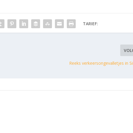
TARIEF:
VOL
Reeks verkeersongevalletjes in S