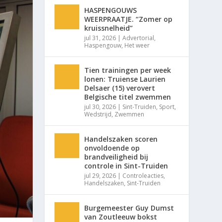
HASPENGOUWS
WEERPRAATJE. “Zomer op
kruissnelheid”
jul 31, 2026
|
Advertorial
,
Haspengouw
,
Het weer
Tien trainingen per week
lonen: Truiense Laurien
Delsaer (15) verovert
Belgische titel zwemmen
jul 30, 2026
|
Sint-Truiden
,
Sport
,
Wedstrijd
,
Zwemmen
Handelszaken scoren
onvoldoende op
brandveiligheid bij
controle in Sint-Truiden
jul 29, 2026
|
Controleacties
,
Handelszaken
,
Sint-Truiden
Burgemeester Guy Dumst
van Zoutleeuw bokst