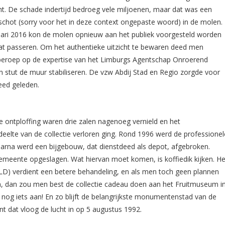
. De schade indertijd bedroeg vele miljoenen, maar dat was een
schot (sorry voor het in deze context ongepaste woord) in de molen.
uari 2016 kon de molen opnieuw aan het publiek voorgesteld worden
at passeren. Om het authentieke uitzicht te bewaren deed men
beroep op de expertise
van het Limburgs Agentschap Onroerend
 stut de muur stabiliseren. De vzw Abdij Stad en Regio zorgde voor
ed geleden.
 ontploffing waren drie zalen nagenoeg vernield en het
elte van de collectie verloren ging. Rond 1996 werd de professionel
na werd een bijgebouw, dat dienstdeed als depot, afgebroken.
emeente opgeslagen. Wat hiervan moet komen, is koffiedik kijken. He
LD) verdient een betere behandeling, en als men toch geen plannen
, dan zou men best de collectie cadeau doen aan het Fruitmuseum i
nog iets aan! En zo blijft de belangrijkste monumentenstad van de
t dat vloog de lucht in op 5 augustus 1992.