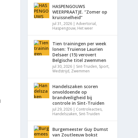
HASPENGOUWS
WEERPRAATJE. “Zomer op
kruissnelheid”
jul 31, 2026
|
Advertorial
,
Haspengouw
,
Het weer
Tien trainingen per week
lonen: Truiense Laurien
Delsaer (15) verovert
Belgische titel zwemmen
jul 30, 2026
|
Sint-Truiden
,
Sport
,
Wedstrijd
,
Zwemmen
Handelszaken scoren
onvoldoende op
brandveiligheid bij
d
controle in Sint-Truiden
jul 29, 2026
|
Controleacties
,
Handelszaken
,
Sint-Truiden
.
Burgemeester Guy Dumst
van Zoutleeuw bokst