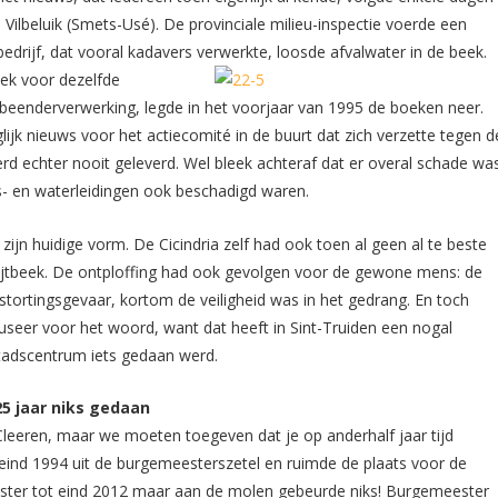
 Vilbeluik (Smets-Usé). De provinciale milieu-inspectie voerde een
bedrijf, dat vooral kadavers verwerkte, loosde
afvalwater in de beek.
eek voor dezelfde
 beenderverwerking, legde in het voorjaar van 1995 de boeken neer.
jk nieuws voor het actiecomité in de buurt dat zich verzette tegen d
d echter nooit geleverd. Wel bleek achteraf dat er overal schade wa
- en waterleidingen ook beschadigd waren.
ijn huidige vorm. De Cicindria zelf had ook toen al geen al te beste
hijtbeek. De ontploffing had ook gevolgen voor de gewone mens: de
nstortingsgevaar, kortom de veiligheid was in het gedrang. En toch
useer voor het woord, want dat heeft in Sint-Truiden een nogal
stadscentrum iets gedaan werd.
25 jaar niks gedaan
eeren, maar we moeten toegeven dat je op anderhalf jaar tijd
en eind 1994 uit de burgemeesterszetel en ruimde de plaats voor de
ester tot eind 2012 maar aan de molen gebeurde niks! Burgemeester