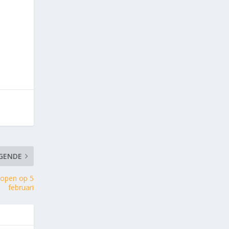
GENDE
 hopen op 5
februari