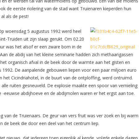
tad en er werden tal van watermolens op gebouwd. Een van die molens
ook de eerste riolering van de stad want Truienaren kieperden hun
 al als de pest!
Op woensdag 5 augustus 1992 werd heel
Sint-Truiden uit zijn slaap gerukt. Om 02.20
uur was het alsof er een zware bom in de
e. Aan de abdij van het kleine seminarie hadden zich methaangassen
het organisch afval in de beek door de warmte aan het gisten en
s 1992. De aanpalende gebouwen liepen voor een paar miljoen euro
 het Cicindriahotel, in de buurt van de ontploffing, werd ontruimd.
lle ruiten gesneuveld. De explosie maakte een spoor van vernieling
e
-eeuwse abdijhoeve en de abdijmolen waren er het ergst aan toe.
og van de Truienaars. De geur van vers fruit was ver zoek en bij warm
an de beek die door een deel van het centrum liep.
Het nieuws, dat iedereen toen eigenlijk al kende, volgde enkele dagen