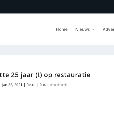
Home
Nieuws
Adve
e 25 jaar (!) op restauratie
|
jan 22, 2021
|
Retro
|
0
|