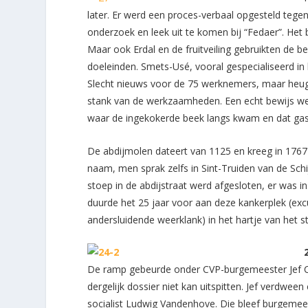
later. Er werd een proces-verbaal opgesteld tegen
onderzoek en leek uit te komen bij “Fedaer”. Het 
Maar ook Erdal en de fruitveiling gebruikten de b
doeleinden. Smets-Usé, vooral gespecialiseerd in
Slecht nieuws voor de 75 werknemers, maar heugli
stank van de werkzaamheden. Een echt bewijs wer
waar de ingekokerde beek langs kwam en dat gas
De abdijmolen dateert van 1125 en kreeg in 1767 z
naam, men sprak zelfs in Sint-Truiden van de Sc
stoep in de abdijstraat werd afgesloten, er was i
duurde het 25 jaar voor aan deze kankerplek (exc
andersluidende weerklank) in het hartje van het 
De ramp gebeurde onder CVP-burgemeester Jef Cl
dergelijk dossier niet kan uitspitten. Jef verdwe
socialist Ludwig Vandenhove. Die bleef burgeme