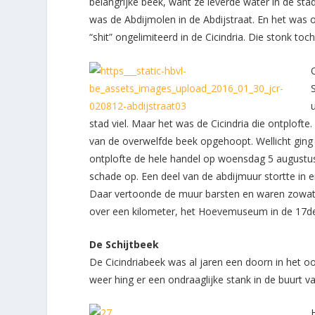
belangrijke beek, want ze leverde water in de s
was de Abdijmolen in de Abdijstraat. En het was 
“shit” ongelimiteerd in de Cicindria. Die stonk toch
stad viel. Maar het was de Cicindria die ontploft
van de overwelfde beek opgehoopt. Wellicht ging 
ontplofte de hele handel op woensdag 5 augustu
schade op. Een deel van de abdijmuur stortte in en
Daar vertoonde de muur barsten en waren zowat a
over een kilometer, het Hoevemuseum in de 17
d
De Schijtbeek
De Cicindriabeek was al jaren een doorn in het o
weer hing er een ondraaglijke stank in de buurt v