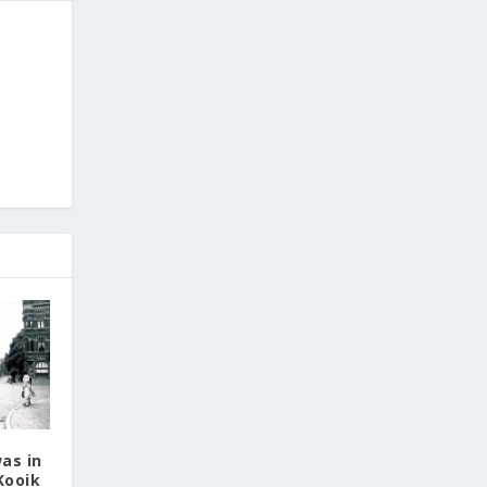
as in
Kooik