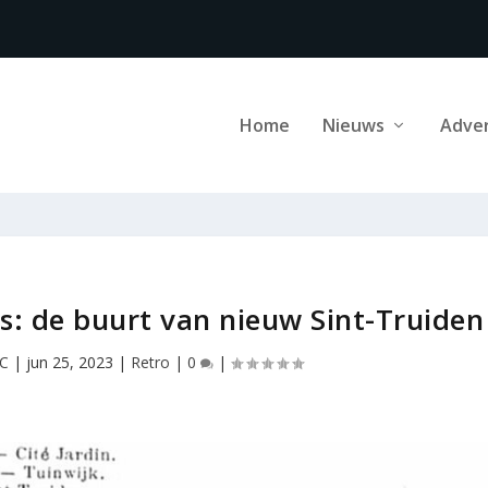
Home
Nieuws
Adve
ts: de buurt van nieuw Sint-Truiden
DC
|
jun 25, 2023
|
Retro
|
0
|