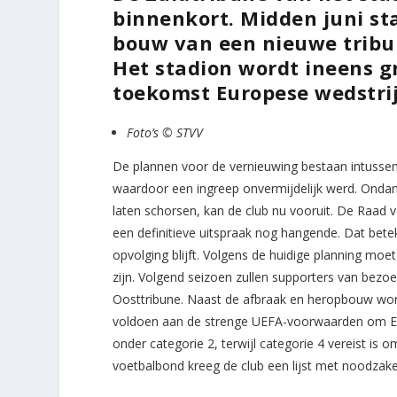
binnenkort. Midden juni st
bouw van een nieuwe tribu
Het stadion wordt ineens g
toekomst Europese wedstri
Foto’s © STVV
De plannen voor de vernieuwing bestaan intussen 
waardoor een ingreep onvermijdelijk werd. Ondan
laten schorsen, kan de club nu vooruit. De Raad v
een definitieve uitspraak nog hangende. Dat bete
opvolging blijft. Volgens de huidige planning mo
zijn. Volgend seizoen zullen supporters van bezo
Oosttribune. Naast de afbraak en heropbouw wor
voldoen aan de strenge UEFA-voorwaarden om Eu
onder categorie 2, terwijl categorie 4 vereist is
voetbalbond kreeg de club een lijst met noodzake