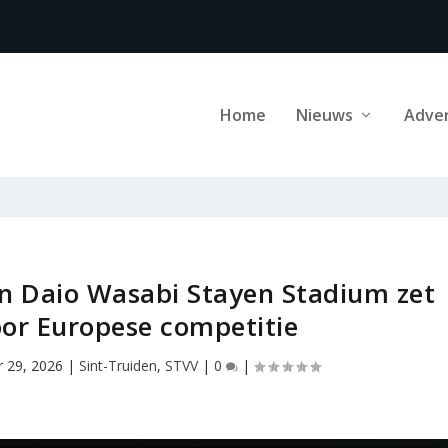
Home
Nieuws
Adve
n Daio Wasabi Stayen Stadium zet
or Europese competitie
r 29, 2026
|
Sint-Truiden
,
STVV
|
0
|