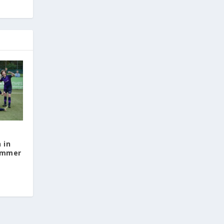
 in
ummer