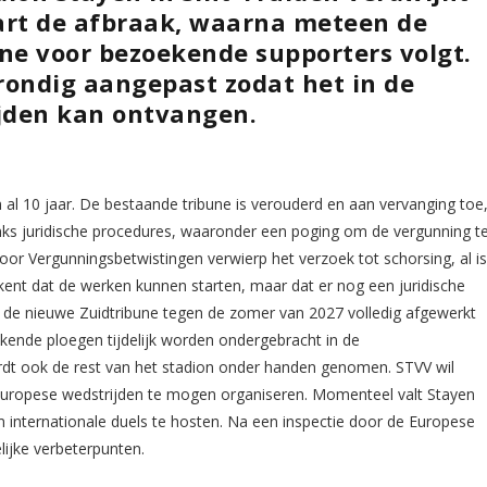
art de afbraak, waarna meteen de
ne voor bezoekende supporters volgt.
rondig aangepast zodat het in de
jden kan ontvangen.
al 10 jaar. De bestaande tribune is verouderd en aan vervanging toe
ks juridische procedures, waaronder een poging om de vergunning t
oor Vergunningsbetwistingen verwierp het verzoek tot schorsing, al i
kent dat de werken kunnen starten, maar dat er nog een juridische
et de nieuwe Zuidtribune tegen de zomer van 2027 volledig afgewerkt
ekende ploegen tijdelijk worden ondergebracht in de
dt ook de rest van het stadion onder handen genomen. STVV wil
ropese wedstrijden te mogen organiseren. Momenteel valt Stayen
 om internationale duels te hosten. Na een inspectie door de Europese
lijke verbeterpunten.