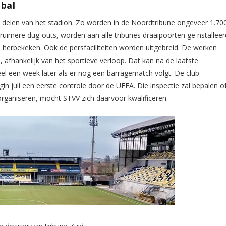
bal
e delen van het stadion. Zo worden in de Noordtribune ongeveer 1.70
 ruimere dug-outs, worden aan alle tribunes draaipoorten geïnstalleer
 herbekeken. Ook de persfaciliteiten worden uitgebreid. De werken
 afhankelijk van het sportieve verloop. Dat kan na de laatste
eel een week later als er nog een barragematch volgt. De club
in juli een eerste controle door de UEFA. Die inspectie zal bepalen o
organiseren, mocht STVV zich daarvoor kwalificeren.