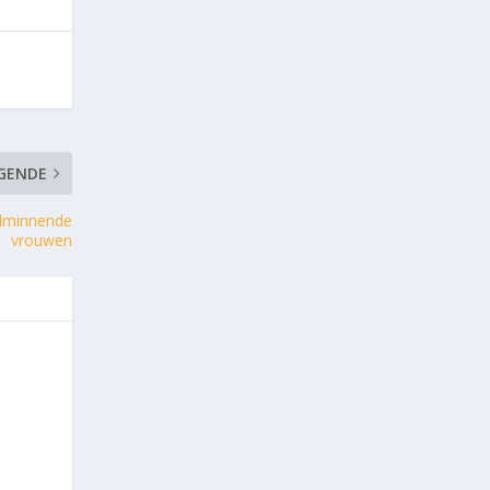
GENDE
alminnende
vrouwen