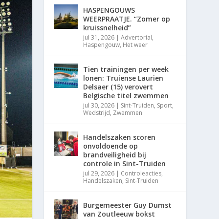
HASPENGOUWS
WEERPRAATJE. “Zomer op
kruissnelheid”
jul 31, 2026
|
Advertorial
,
Haspengouw
,
Het weer
Tien trainingen per week
lonen: Truiense Laurien
Delsaer (15) verovert
Belgische titel zwemmen
jul 30, 2026
|
Sint-Truiden
,
Sport
,
Wedstrijd
,
Zwemmen
Handelszaken scoren
onvoldoende op
brandveiligheid bij
controle in Sint-Truiden
jul 29, 2026
|
Controleacties
,
Handelszaken
,
Sint-Truiden
Burgemeester Guy Dumst
van Zoutleeuw bokst