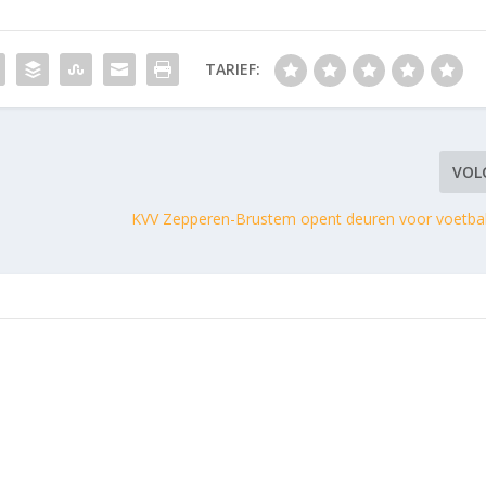
TARIEF:
VOL
KVV Zepperen-Brustem opent deuren voor voetb