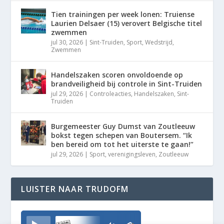
Tien trainingen per week lonen: Truiense
Laurien Delsaer (15) verovert Belgische titel
zwemmen
jul 30, 2026
|
Sint-Truiden
,
Sport
,
Wedstrijd
,
Zwemmen
Handelszaken scoren onvoldoende op
brandveiligheid bij controle in Sint-Truiden
jul 29, 2026
|
Controleacties
,
Handelszaken
,
Sint-
Truiden
Burgemeester Guy Dumst van Zoutleeuw
bokst tegen schepen van Boutersem. “Ik
ben bereid om tot het uiterste te gaan!”
jul 29, 2026
|
Sport
,
verenigingsleven
,
Zoutleeuw
LUISTER NAAR TRUDOFM
TrudoFM