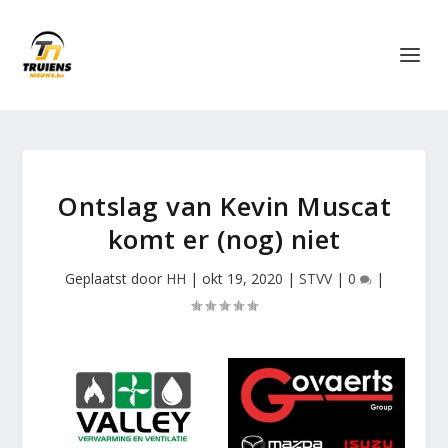
Ontslag van Kevin Muscat
komt er (nog) niet
Geplaatst door
HH
|
okt 19, 2020
|
STVV
|
0
|