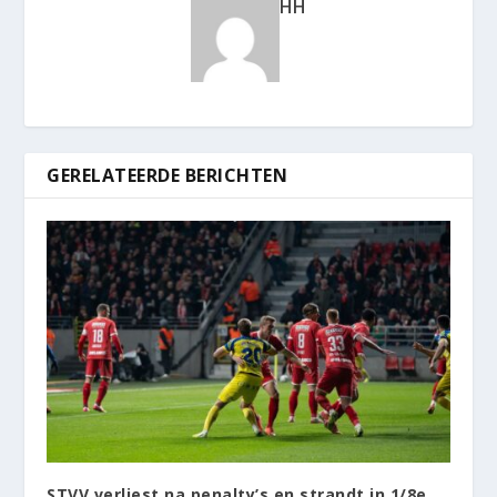
HH
GERELATEERDE BERICHTEN
STVV verliest na penalty’s en strandt in 1/8e