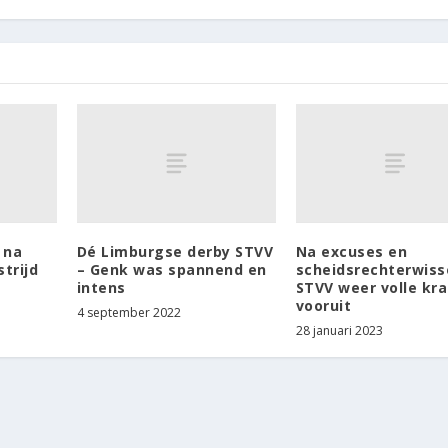
 na
Dé Limburgse derby STVV
Na excuses en
trijd
– Genk was spannend en
scheidsrechterwisse
intens
STVV weer volle kr
vooruit
4 september 2022
28 januari 2023