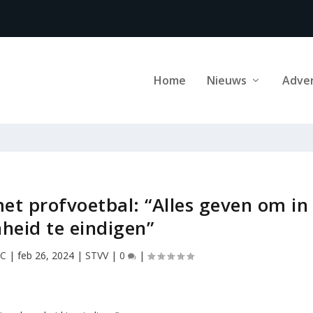
Home
Nieuws
Adve
et profvoetbal: “Alles geven om in
heid te eindigen”
DC
|
feb 26, 2024
|
STVV
|
0
|