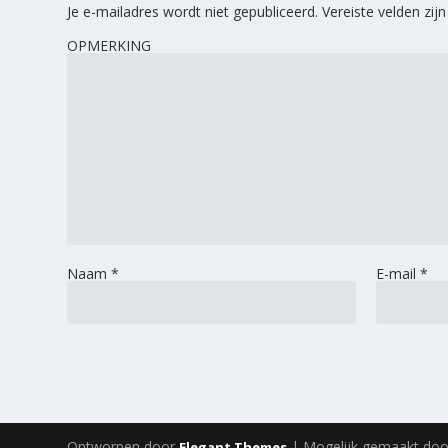
Je e-mailadres wordt niet gepubliceerd.
Vereiste velden zi
OPMERKING
Naam
*
E-mail
*
Ontworpen door
| Mogelijk gemaakt do
Elegant Themes