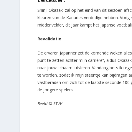
Shinji Okazaki zal op het eind van dit seizoen a
kleuren van de Kanaries verdedigd hebben. Vorig s
middenvelder, dit jaar kampt het Japanse voetbali
Revalidatie
De ervaren Japanner zet de komende weken alles op
punt te zetten achter mijn carrière”, aldus Okaza
naar jouw lichaam luisteren. Vandaag bots ik tegen
te worden, zodat ik mijn steentje kan bijdragen a
vastberaden om zich tot de laatste seconde 100 pr
de jongere spelers.
Beeld © STVV