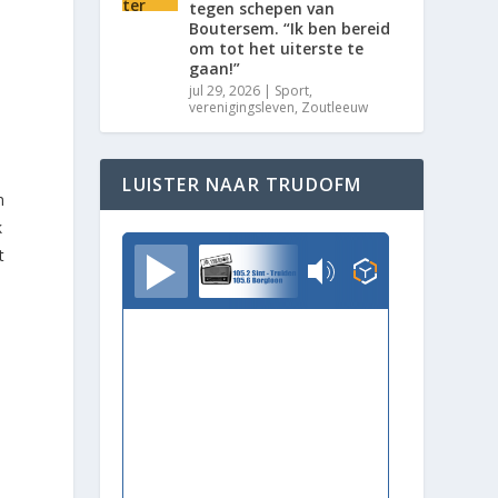
tegen schepen van
Boutersem. “Ik ben bereid
om tot het uiterste te
gaan!”
jul 29, 2026
|
Sport
,
verenigingsleven
,
Zoutleeuw
LUISTER NAAR TRUDOFM
n
k
t
TrudoFM