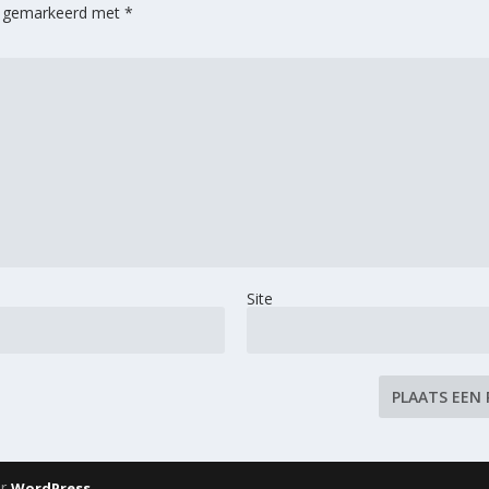
jn gemarkeerd met
*
Site
or
WordPress