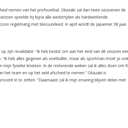
fscheid nemen van het profvoetbal. Okazaki zal dan twee seizoenen de
eizoen speelde hij bijna alle wedstrijden als hardwerkende
coon regelmatig met blessureleed. In april wordt de Japanner 38 jaar.
 zijn revalidatie: “Ik heb beslist om aan het eind van dit seizoen ee
ki. “Ik heb alles gegeven als voetballer, maar als sportman moet je oo
 mijn fysieke limieten. In de resterende weken zal ik alles doen om fi
an het team en op het veld afscheid te nemen.” Okazaki is
ocent in te zetten. “Daarnaast zal ik mijn ervaring blijven delen met