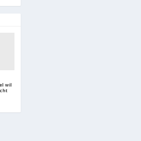
l wil
acht