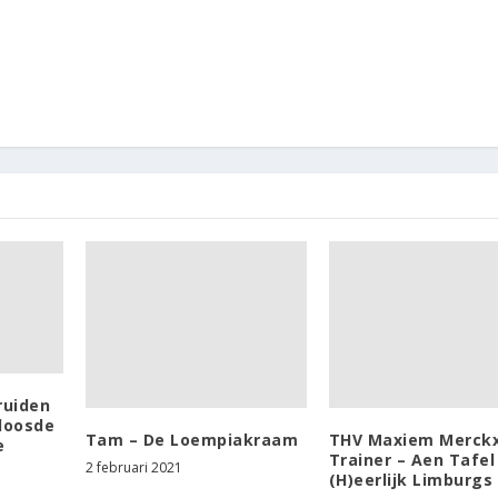
ruiden
rloosde
Tam – De Loempiakraam
THV Maxiem Merckx
e
Trainer – Aen Tafel
2 februari 2021
(H)eerlijk Limburgs