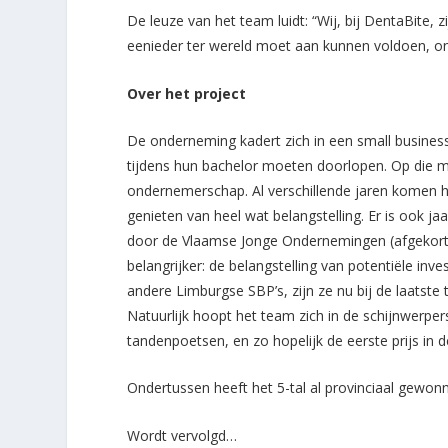
De leuze van het team luidt: “Wij, bij DentaBite,
eenieder ter wereld moet aan kunnen voldoen, ong
Over het project
De onderneming kadert zich in een small busine
tijdens hun bachelor moeten doorlopen. Op die ma
ondernemerschap. Al verschillende jaren komen 
genieten van heel wat belangstelling. Er is ook ja
door de Vlaamse Jonge Ondernemingen (afgekort 
belangrijker: de belangstelling van potentiële inv
andere Limburgse SBP’s, zijn ze nu bij de laatste
Natuurlijk hoopt het team zich in de schijnwerpe
tandenpoetsen, en zo hopelijk de eerste prijs in d
Ondertussen heeft het 5-tal al provinciaal gewonn
Wordt vervolgd…