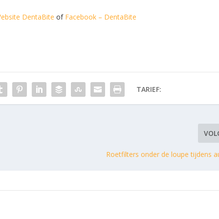
ebsite DentaBite
of
Facebook – DentaBite
TARIEF:
VOL
Roetfilters onder de loupe tijdens 