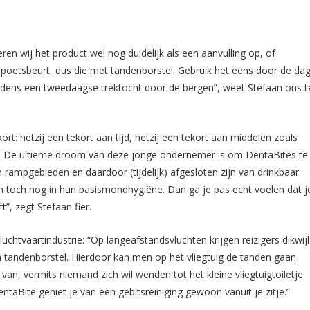
ren wij het product wel nog duidelijk als een aanvulling op, of
enpoetsbeurt, dus die met tandenborstel. Gebruik het eens door de da
ijdens een tweedaagse trektocht door de bergen”, weet Stefaan ons t
rt: hetzij een tekort aan tijd, hetzij een tekort aan middelen zoals
a”. De ultieme droom van deze jonge ondernemer is om DentaBites te
 rampgebieden en daardoor (tijdelijk) afgesloten zijn van drinkbaar
 toch nog in hun basismondhygiëne. Dan ga je pas echt voelen dat j
”, zegt Stefaan fier.
chtvaartindustrie: “Op langeafstandsvluchten krijgen reizigers dikwijl
n tandenborstel. Hierdoor kan men op het vliegtuig de tanden gaan
n, vermits niemand zich wil wenden tot het kleine vliegtuigtoiletje
aBite geniet je van een gebitsreiniging gewoon vanuit je zitje.”