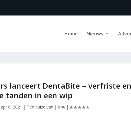
Home
Nieuws
Adve
s lanceert DentaBite – verfriste e
e tanden in een wip
|
apr 8, 2021
|
Ten huize van
|
0
|