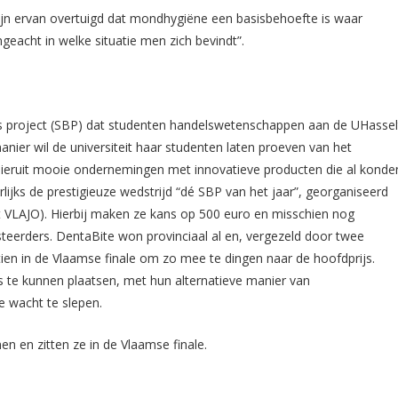
 zijn ervan overtuigd dat mondhygiëne een basisbehoefte is waar
eacht in welke situatie men zich bevindt”.
ss project (SBP) dat studenten handelswetenschappen aan de UHassel
nier wil de universiteit haar studenten laten proeven van het
hieruit mooie ondernemingen met innovatieve producten die al konde
arlijks de prestigieuze wedstrijd “dé SBP van het jaar”, georganiseerd
VLAJO). Hierbij maken ze kans op 500 euro en misschien nog
esteerders. DentaBite won provinciaal al en, vergezeld door twee
 tien in de Vlaamse finale om zo mee te dingen naar de hoofdprijs.
rs te kunnen plaatsen, met hun alternatieve manier van
e wacht te slepen.
en en zitten ze in de Vlaamse finale.