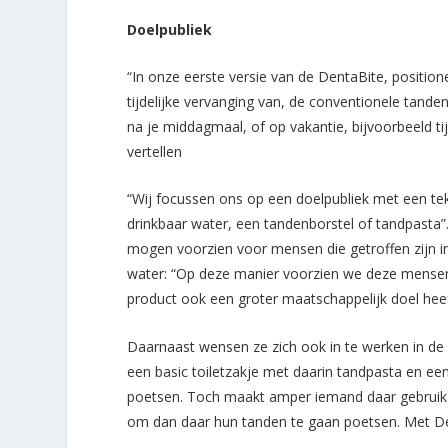
Doelpubliek
“In onze eerste versie van de DentaBite, positione
tijdelijke vervanging van, de conventionele tand
na je middagmaal, of op vakantie, bijvoorbeeld t
vertellen
“Wij focussen ons op een doelpubliek met een teko
drinkbaar water, een tandenborstel of tandpast
mogen voorzien voor mensen die getroffen zijn in
water: “Op deze manier voorzien we deze mensen
product ook een groter maatschappelijk doel heeft
Daarnaast wensen ze zich ook in te werken in de lu
een basic toiletzakje met daarin tandpasta en ee
poetsen. Toch maakt amper iemand daar gebruik va
om dan daar hun tanden te gaan poetsen. Met Dent