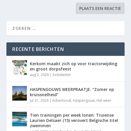
RECENTE BERICHTEN
Kerkom maakt zich op voor tractorwijding
en groot dorpsfeest
aug 2, 2026
|
Activiteiten
HASPENGOUWS WEERPRAATJE. “Zomer op
kruissnelheid”
jul 31, 2026
|
Advertorial
,
Haspengouw
,
Het weer
Tien trainingen per week lonen: Truiense
Laurien Delsaer (15) verovert Belgische titel
zwemmen