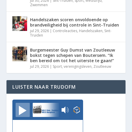
jul 30, 2026
|
Sint-Truiden
,
Sport
,
Wedstrijd
,
Zwemmen
Handelszaken scoren onvoldoende op
brandveiligheid bij controle in Sint-Truiden
jul 29, 2026
|
Controleacties
,
Handelszaken
,
Sint-
Truiden
Burgemeester Guy Dumst van Zoutleeuw
bokst tegen schepen van Boutersem. “Ik
ben bereid om tot het uiterste te gaan!”
jul 29, 2026
|
Sport
,
verenigingsleven
,
Zoutleeuw
LUISTER NAAR TRUDOFM
TrudoFM