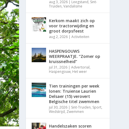
aug 3, 2026
|
Leegstand
,
Sint-
Truiden
,
Vandalisme
Kerkom maakt zich op
voor tractorwijding en
groot dorpsfeest
aug 2, 2026
|
Activiteiten
HASPENGOUWS
WEERPRAATJE. “Zomer op
kruissnelheid”
jul 31, 2026
|
Advertorial
,
Haspengouw
,
Het weer
Tien trainingen per week
lonen: Truiense Laurien
Delsaer (15) verovert
Belgische titel zwemmen
jul 30, 2026
|
Sint-Truiden
,
Sport
,
Wedstrijd
,
Zwemmen
Handelszaken scoren