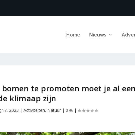
Home
Nieuws
Adve
 bomen te promoten moet je al ee
de klimaap zijn
 17, 2023
|
Activiteiten
,
Natuur
|
0
|