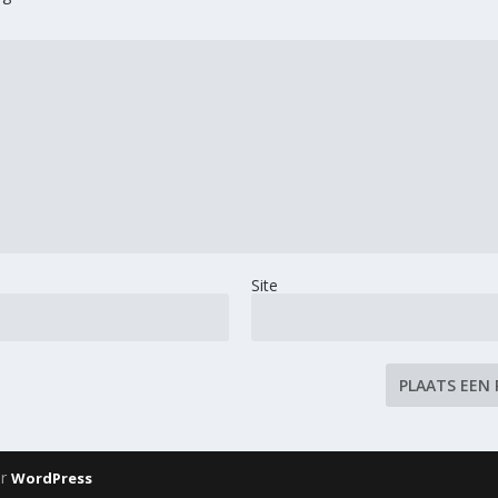
Site
or
WordPress