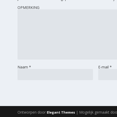
OPMERKING
Naam
*
E-mail
*
Ontworpen door
| Mogelijk gemaakt do
Elegant Themes