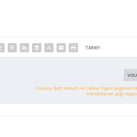
TARIEF:
VOL
p
Truiense Britt Herbots en Yellow Tigers beginnen E
met klinkende zege tegen