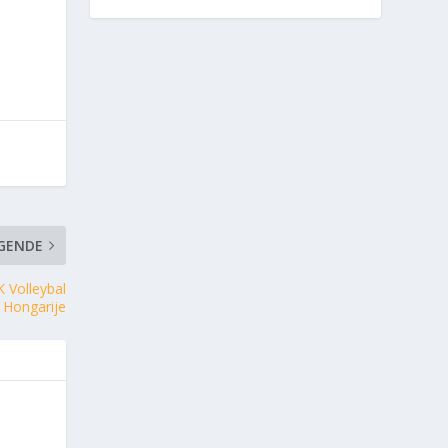
GENDE
K Volleybal
 Hongarije