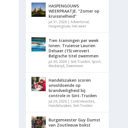
HASPENGOUWS
WEERPRAATJE. “Zomer op
kruissnelheid”
jul 31, 2026
|
Advertorial
,
Haspengouw
,
Het weer
Tien trainingen per week
lonen: Truiense Laurien
Delsaer (15) verovert
Belgische titel zwemmen
jul 30, 2026
|
Sint-Truiden
,
Sport
,
Wedstrijd
,
Zwemmen
Handelszaken scoren
onvoldoende op
brandveiligheid bij
controle in Sint-Truiden
jul 29, 2026
|
Controleacties
,
Handelszaken
,
Sint-Truiden
Burgemeester Guy Dumst
van Zoutleeuw bokst