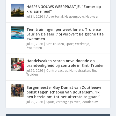
HASPENGOUWS WEERPRAATJE. “Zomer op
kruissnelheid”
jul 31, 2026
|
Advertorial
,
Haspengouw
,
Het weer
Tien trainingen per week lonen: Truiense
Laurien Delsaer (15) verovert Belgische titel
zwemmen
jul 30, 2026
|
Sint-Truiden
,
Sport
,
Wedstrijd
,
Zwemmen
Handelszaken scoren onvoldoende op
brandveiligheid bij controle in Sint-Truiden
jul 29, 2026
|
Controleacties
,
Handelszaken
,
Sint-
Truiden
Burgemeester Guy Dumst van Zoutleeuw
bokst tegen schepen van Boutersem. “Ik
ben bereid om tot het uiterste te gaan!”
jul 29, 2026
|
Sport
,
verenigingsleven
,
Zoutleeuw