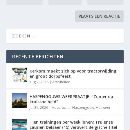
RECENTE BERICHTEN
Kerkom maakt zich op voor tractorwijding
en groot dorpsfeest
aug 2, 2026
|
Activiteiten
HASPENGOUWS WEERPRAATJE. “Zomer op
kruissnelheid”
jul 31, 2026
|
Advertorial
,
Haspengouw
,
Het weer
Tien trainingen per week lonen: Truiense
Laurien Delsaer (15) verovert Belgische titel