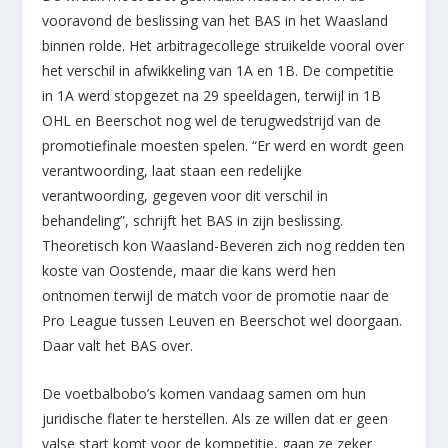
vooravond de beslissing van het BAS in het Waasland
binnen rolde. Het arbitragecollege struikelde vooral over
het verschil in afwikkeling van 1A en 1B. De competitie
in 1A werd stopgezet na 29 speeldagen, terwijl in 1B
OHL en Beerschot nog wel de terugwedstrijd van de
promotiefinale moesten spelen. “Er werd en wordt geen
verantwoording, laat staan een redelijke
verantwoording, gegeven voor dit verschil in
behandeling”, schrijft het BAS in zijn beslissing.
Theoretisch kon Waasland-Beveren zich nog redden ten
koste van Oostende, maar die kans werd hen
ontnomen terwijl de match voor de promotie naar de
Pro League tussen Leuven en Beerschot wel doorgaan.
Daar valt het BAS over.
De voetbalbobo’s komen vandaag samen om hun
juridische flater te herstellen. Als ze willen dat er geen
valse start komt voor de kompetitie, gaan ze zeker