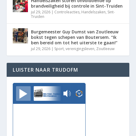
Handelszaken scoren onvoldoende op
brandveiligheid bij controle in Sint-Truiden
jul 29, 2026
|
Controleacties
,
Handelszaken
,
Sint-
Truiden
Burgemeester Guy Dumst van Zoutleeuw
bokst tegen schepen van Boutersem. “Ik
ben bereid om tot het uiterste te gaan!”
jul 29, 2026
|
Sport
,
verenigingsleven
,
Zoutleeuw
LUISTER NAAR TRUDOFM
TrudoFM