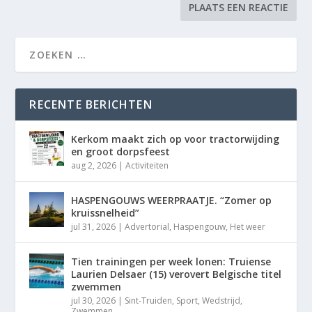
RECENTE BERICHTEN
Kerkom maakt zich op voor tractorwijding
en groot dorpsfeest
aug 2, 2026
|
Activiteiten
HASPENGOUWS WEERPRAATJE. “Zomer op
kruissnelheid”
jul 31, 2026
|
Advertorial
,
Haspengouw
,
Het weer
Tien trainingen per week lonen: Truiense
Laurien Delsaer (15) verovert Belgische titel
zwemmen
jul 30, 2026
|
Sint-Truiden
,
Sport
,
Wedstrijd
,
Zwemmen