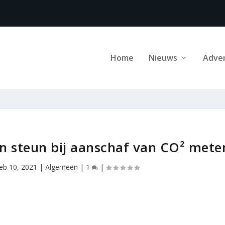
Home
Nieuws
Adve
en steun bij aanschaf van CO² mete
feb 10, 2021
|
Algemeen
|
1
|