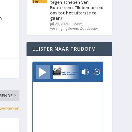
tegen schepen van
Boutersem. “Ik ben bereid
om tot het uiterste te
gaan!”
n
jul 29, 2026
|
Sport
,
verenigingsleven
,
Zoutleeuw
LUISTER NAAR TRUDOFM
TrudoFM
GENDE
uwerkerken