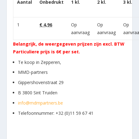
Aantal
Onbedrukt
1 kl.
2 kl.
3 kl.
1
€ 4,96
Op
Op
Op
aanvraag
aanvraag
aanvra
Belangrijk, de weergegeven prijzen zijn excl. BTW
Particuliere prijs is 6€ per set.
Te koop in Zepperen,
MMD-partners
Gippershovenstraat 29
B 3800 Sint Truiden
info@mdmpartners.be
Telefoonnummer: +32 (0)11 59 67 41