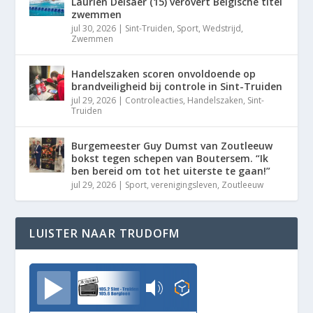
Laurien Delsaer (15) verovert Belgische titel
zwemmen
jul 30, 2026
|
Sint-Truiden
,
Sport
,
Wedstrijd
,
Zwemmen
Handelszaken scoren onvoldoende op
brandveiligheid bij controle in Sint-Truiden
jul 29, 2026
|
Controleacties
,
Handelszaken
,
Sint-
Truiden
Burgemeester Guy Dumst van Zoutleeuw
bokst tegen schepen van Boutersem. “Ik
ben bereid om tot het uiterste te gaan!”
jul 29, 2026
|
Sport
,
verenigingsleven
,
Zoutleeuw
LUISTER NAAR TRUDOFM
TrudoFM