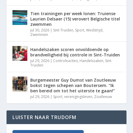
Tien trainingen per week lonen: Truiense
Laurien Delsaer (15) verovert Belgische titel
zwemmen
jul 30, 2026
|
Sint-Truiden
,
Sport
,
Wedstrijd
,
Zwemmen
Handelszaken scoren onvoldoende op
brandveiligheid bij controle in Sint-Truiden
jul 29, 2026
|
Controleacties
,
Handelszaken
,
Sint-
Truiden
Burgemeester Guy Dumst van Zoutleeuw
bokst tegen schepen van Boutersem. “Ik
ben bereid om tot het uiterste te gaan!”
jul 29, 2026
|
Sport
,
verenigingsleven
,
Zoutleeuw
LUISTER NAAR TRUDOFM