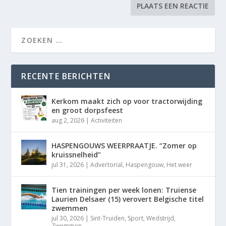
RECENTE BERICHTEN
Kerkom maakt zich op voor tractorwijding
en groot dorpsfeest
aug 2, 2026
|
Activiteiten
HASPENGOUWS WEERPRAATJE. “Zomer op
kruissnelheid”
jul 31, 2026
|
Advertorial
,
Haspengouw
,
Het weer
Tien trainingen per week lonen: Truiense
Laurien Delsaer (15) verovert Belgische titel
zwemmen
jul 30, 2026
|
Sint-Truiden
,
Sport
,
Wedstrijd
,
Zwemmen