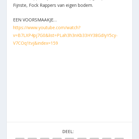
Fijnste, Fock Rappers van eigen bodem.
EEN VOORSMAAKJE…
https://www.youtube.com/watch?
v=B7LXP4pj7G0&list=PLah3h3nKb33HY38GdIyY5cy-
V7COq1tvj&index=159
DEEL: