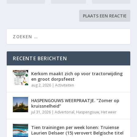
RECENTE BERICHTEN
Kerkom maakt zich op voor tractorwijding
en groot dorpsfeest
aug 2, 2026
|
Activiteiten
HASPENGOUWS WEERPRAATJE. “Zomer op
kruissnelheid”
jul 31, 2026
|
Advertorial
,
Haspengouw
,
Het weer
Tien trainingen per week lonen: Truiense
Laurien Delsaer (15) verovert Belgische titel