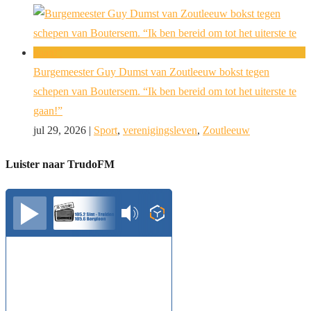
Burgemeester Guy Dumst van Zoutleeuw bokst tegen
schepen van Boutersem. “Ik ben bereid om tot het uiterste te
gaan!”
jul 29, 2026
|
Sport
,
verenigingsleven
,
Zoutleeuw
Luister naar TrudoFM
TrudoFM