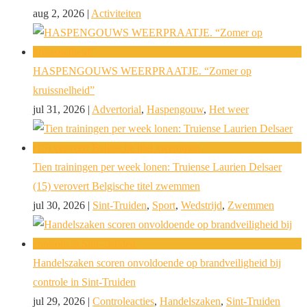
aug 2, 2026
|
Activiteiten
HASPENGOUWS WEERPRAATJE. “Zomer op
kruissnelheid”
jul 31, 2026
|
Advertorial
,
Haspengouw
,
Het weer
Tien trainingen per week lonen: Truiense Laurien Delsaer
(15) verovert Belgische titel zwemmen
jul 30, 2026
|
Sint-Truiden
,
Sport
,
Wedstrijd
,
Zwemmen
Handelszaken scoren onvoldoende op brandveiligheid bij
controle in Sint-Truiden
jul 29, 2026
|
Controleacties
,
Handelszaken
,
Sint-Truiden