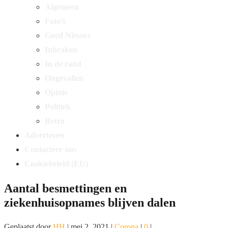
Algemeen
Foto’s
Goed Nieuws
Inbraken
In de rand
Ongevallen
Opinie
Politiek
Retro
Adverteren
Contacteer ons
Cookiebeleid (EU)
Aantal besmettingen en
ziekenhuisopnames blijven dalen
Geplaatst door
HH
|
mei 2, 2021
|
Corona
|
0
|