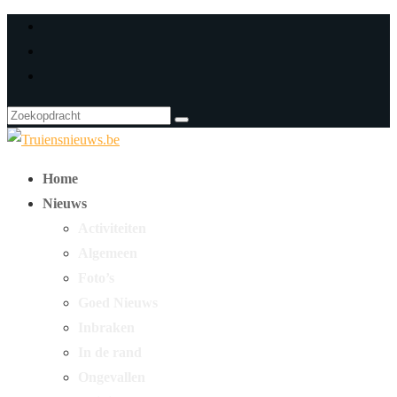
Home
Nieuws
Activiteiten
Algemeen
Foto’s
Goed Nieuws
Inbraken
In de rand
Ongevallen