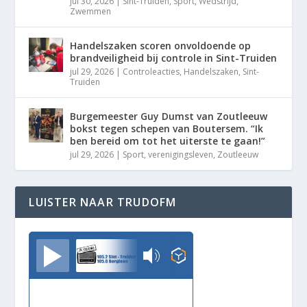
jul 30, 2026
|
Sint-Truiden
,
Sport
,
Wedstrijd
,
Zwemmen
Handelszaken scoren onvoldoende op
brandveiligheid bij controle in Sint-Truiden
jul 29, 2026
|
Controleacties
,
Handelszaken
,
Sint-
Truiden
Burgemeester Guy Dumst van Zoutleeuw
bokst tegen schepen van Boutersem. “Ik
ben bereid om tot het uiterste te gaan!”
jul 29, 2026
|
Sport
,
verenigingsleven
,
Zoutleeuw
LUISTER NAAR TRUDOFM
TrudoFM