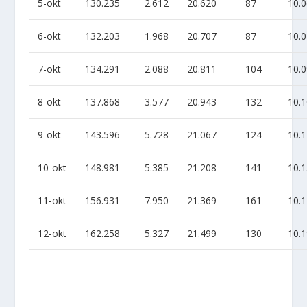
5-okt
130.235
2.612
20.620
87
10.
6-okt
132.203
1.968
20.707
87
10.
7-okt
134.291
2.088
20.811
104
10.
8-okt
137.868
3.577
20.943
132
10.
9-okt
143.596
5.728
21.067
124
10.
10-okt
148.981
5.385
21.208
141
10.
11-okt
156.931
7.950
21.369
161
10.
12-okt
162.258
5.327
21.499
130
10.