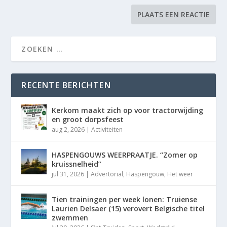
RECENTE BERICHTEN
Kerkom maakt zich op voor tractorwijding
en groot dorpsfeest
aug 2, 2026
|
Activiteiten
HASPENGOUWS WEERPRAATJE. “Zomer op
kruissnelheid”
jul 31, 2026
|
Advertorial
,
Haspengouw
,
Het weer
Tien trainingen per week lonen: Truiense
Laurien Delsaer (15) verovert Belgische titel
zwemmen