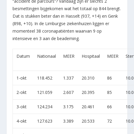
“accident de parcours”? Vandaag zijn er slechts 2
besmettingen bijgekomen wat het totaal op 844 brengt.
Dat is stukken beter dan in Hasselt (937, +14) en Genk
(898, +10). In de Limburgse ziekenhuizen liggen er
momenteel 38 coronapatiënten waarvan 9 op
intensieve en 3 aan de beademing.
Datum
Nationaal
MEER
Hospitaal
MEER
Ster
1-okt
118.452
1.337
20.310
86
10.
2-okt
121.059
2.607
20.395
85
10.
3-okt
124.234
3.175
20.461
66
10.
4-okt
127.623
3.389
20.533
72
10.