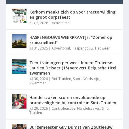
Kerkom maakt zich op voor tractorwijding
en groot dorpsfeest
aug 2, 2026
|
Activiteiten
HASPENGOUWS WEERPRAATJE. “Zomer op
kruissnelheid”
jul 31, 2026
|
Advertorial
,
Haspengouw
,
Het weer
Tien trainingen per week lonen: Truiense
Laurien Delsaer (15) verovert Belgische titel
zwemmen
jul 30, 2026
|
Sint-Truiden
,
Sport
,
Wedstrijd
,
Zwemmen
Handelszaken scoren onvoldoende op
brandveiligheid bij controle in Sint-Truiden
jul 29, 2026
|
Controleacties
,
Handelszaken
,
Sint-
Truiden
Burgemeester Guy Dumst van Zoutleeuw