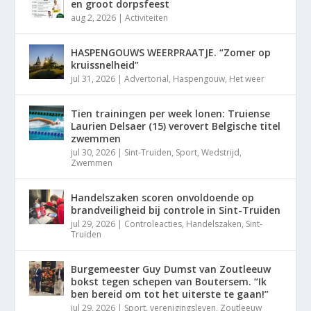
en groot dorpsfeest
aug 2, 2026
|
Activiteiten
HASPENGOUWS WEERPRAATJE. “Zomer op
kruissnelheid”
jul 31, 2026
|
Advertorial
,
Haspengouw
,
Het weer
Tien trainingen per week lonen: Truiense
Laurien Delsaer (15) verovert Belgische titel
zwemmen
jul 30, 2026
|
Sint-Truiden
,
Sport
,
Wedstrijd
,
Zwemmen
Handelszaken scoren onvoldoende op
brandveiligheid bij controle in Sint-Truiden
jul 29, 2026
|
Controleacties
,
Handelszaken
,
Sint-
Truiden
Burgemeester Guy Dumst van Zoutleeuw
bokst tegen schepen van Boutersem. “Ik
ben bereid om tot het uiterste te gaan!”
jul 29, 2026
|
Sport
,
verenigingsleven
,
Zoutleeuw