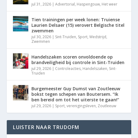
jul 31, 2026
|
Advertorial
,
Haspengouw
,
Het weer
Tien trainingen per week lonen: Truiense
Laurien Delsaer (15) verovert Belgische titel
zwemmen
jul 30, 2026
|
Sint-Truiden
,
Sport
,
Wedstrijd
,
Zwemmen
Handelszaken scoren onvoldoende op
brandveiligheid bij controle in Sint-Truiden
jul 29, 2026
|
Controleacties
,
Handelszaken
,
Sint-
Truiden
Burgemeester Guy Dumst van Zoutleeuw
bokst tegen schepen van Boutersem. “Ik
ben bereid om tot het uiterste te gaan!”
jul 29, 2026
|
Sport
,
verenigingsleven
,
Zoutleeuw
LUISTER NAAR TRUDOFM