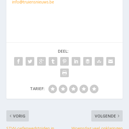
info@truiensnieuws.be
DEEL:
TARIEF:
VORIG
VOLGENDE
STVV-oefenwedstrijden in
Woensdag veel opklaringen