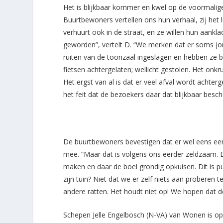
Het is blijkbaar kommer en kwel op de voormalig
Buurtbewoners vertellen ons hun verhaal, zij het
verhuurt ook in de straat, en ze willen hun aankla
geworden”, vertelt D. “We merken dat er soms j
ruiten van de toonzaal ingeslagen en hebben ze bi
fietsen achtergelaten; wellicht gestolen. Het on
Het ergst van al is dat er veel afval wordt acht
het feit dat de bezoekers daar dat blijkbaar besc
De buurtbewoners bevestigen dat er wel eens een
mee. “Maar dat is volgens ons eerder zeldzaam. D
maken en daar de boel grondig opkuisen. Dit is pur
zijn tuin? Niet dat we er zelf niets aan probere
andere ratten. Het houdt niet op! We hopen dat 
Schepen Jelle Engelbosch (N-VA) van Wonen is op