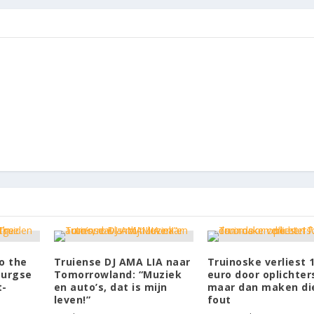
o the
Truiense DJ AMA LIA naar
Truinoske verliest 
burgse
Tomorrowland: “Muziek
euro door oplichter
t-
en auto’s, dat is mijn
maar dan maken di
leven!”
fout