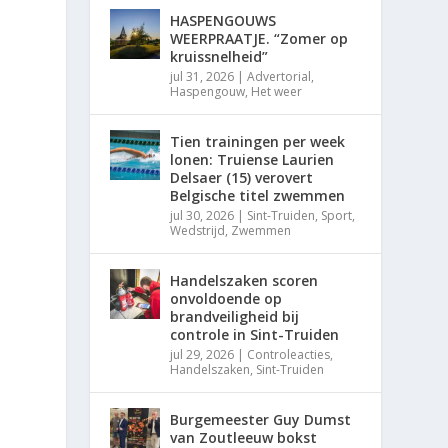
HASPENGOUWS
WEERPRAATJE. “Zomer op
kruissnelheid”
jul 31, 2026
|
Advertorial
,
Haspengouw
,
Het weer
Tien trainingen per week
lonen: Truiense Laurien
Delsaer (15) verovert
Belgische titel zwemmen
jul 30, 2026
|
Sint-Truiden
,
Sport
,
Wedstrijd
,
Zwemmen
Handelszaken scoren
onvoldoende op
brandveiligheid bij
controle in Sint-Truiden
jul 29, 2026
|
Controleacties
,
Handelszaken
,
Sint-Truiden
Burgemeester Guy Dumst
van Zoutleeuw bokst