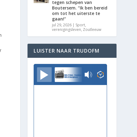
tegen schepen van
Boutersem. “Ik ben bereid
om tot het uiterste te
gaan!”
jul 29, 2026
|
Sport
,
verenigingsleven
,
Zoutleeuw
n
r
LUISTER NAAR TRUDOFM
TrudoFM