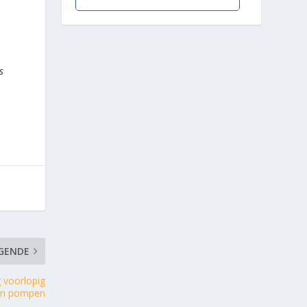
s
GENDE
 voorlopig
ven pompen