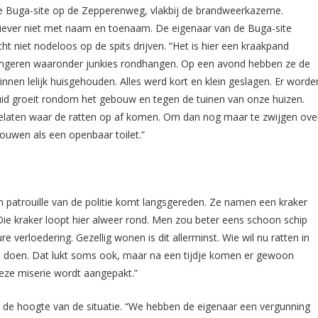
e Buga-site op de Zepperenweg, vlakbij de brandweerkazerne.
 liever niet met naam en toenaam. De eigenaar van de Buga-site
cht niet nodeloos op de spits drijven. “Het is hier een kraakpand
ongeren waaronder junkies rondhangen. Op een avond hebben ze de
nnen lelijk huisgehouden. Alles werd kort en klein geslagen. Er worde
kruid groeit rondom het gebouw en tegen de tuinen van onze huizen.
ergelaten waar de ratten op af komen. Om dan nog maar te zwijgen ove
houwen als een openbaar toilet.”
 patrouille van de politie komt langsgereden. Ze namen een kraker
ie kraker loopt hier alweer rond. Men zou beter eens schoon schip
e verloedering. Gezellig wonen is dit allerminst. Wie wil nu ratten in
n te doen. Dat lukt soms ook, maar na een tijdje komen er gewoon
deze miserie wordt aangepakt.”
 de hoogte van de situatie. “We hebben de eigenaar een vergunning