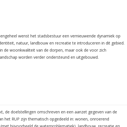
pengeheel wenst het stadsbestuur een vernieuwende dynamiek op
ntiteit, natuur, landbouw en recreatie te introduceren in dit gebied.
 in de woonkwaliteit van de dorpen, maar ook de voor zich
landschap worden verder ondersteund en uitgebouwd.
ijkt, de doelstellingen omschreven en een aanzet gegeven van de
 van het RUP zijn thematisch opgedeeld in: wonen, onroerend
r (met bijvoorbeeld de waterproblematiek), landbouw, recreatie en