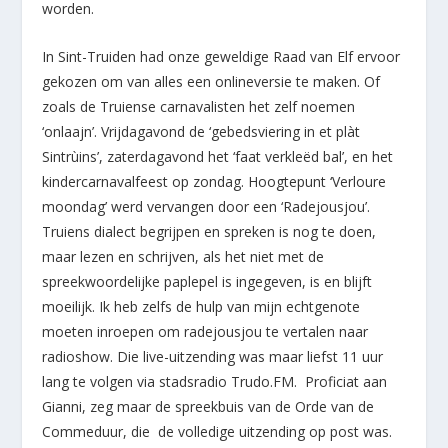
worden.
In Sint-Truiden had onze geweldige Raad van Elf ervoor
gekozen om van alles een onlineversie te maken. Of
zoals de Truiense carnavalisten het zelf noemen
‘onlaajn’. Vrijdagavond de ‘gebedsviering in et plàt
Sintrùins’, zaterdagavond het ‘faat verkleëd bal’, en het
kindercarnavalfeest op zondag. Hoogtepunt ‘Verloure
moondag’ werd vervangen door een ‘Radejousjou’.
Truiens dialect begrijpen en spreken is nog te doen,
maar lezen en schrijven, als het niet met de
spreekwoordelijke paplepel is ingegeven, is en blijft
moeilijk. Ik heb zelfs de hulp van mijn echtgenote
moeten inroepen om radejousjou te vertalen naar
radioshow. Die live-uitzending was maar liefst 11 uur
lang te volgen via stadsradio Trudo.FM. Proficiat aan
Gianni, zeg maar de spreekbuis van de Orde van de
Commeduur, die de volledige uitzending op post was.