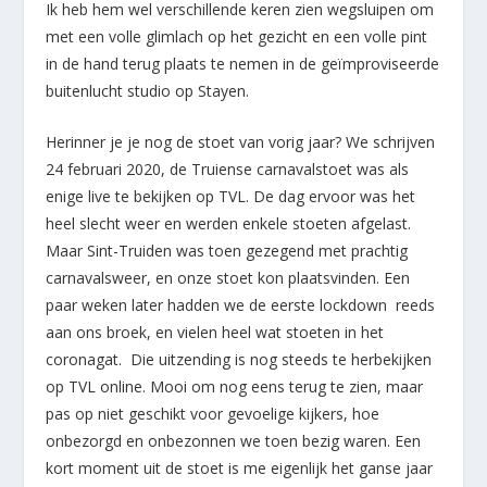
Ik heb hem wel verschillende keren zien wegsluipen om
met een volle glimlach op het gezicht en een volle pint
in de hand terug plaats te nemen in de geïmproviseerde
buitenlucht studio op Stayen.
Herinner je je nog de stoet van vorig jaar? We schrijven
24 februari 2020, de Truiense carnavalstoet was als
enige live te bekijken op TVL. De dag ervoor was het
heel slecht weer en werden enkele stoeten afgelast.
Maar Sint-Truiden was toen gezegend met prachtig
carnavalsweer, en onze stoet kon plaatsvinden. Een
paar weken later hadden we de eerste lockdown reeds
aan ons broek, en vielen heel wat stoeten in het
coronagat. Die uitzending is nog steeds te herbekijken
op TVL online. Mooi om nog eens terug te zien, maar
pas op niet geschikt voor gevoelige kijkers, hoe
onbezorgd en onbezonnen we toen bezig waren. Een
kort moment uit de stoet is me eigenlijk het ganse jaar