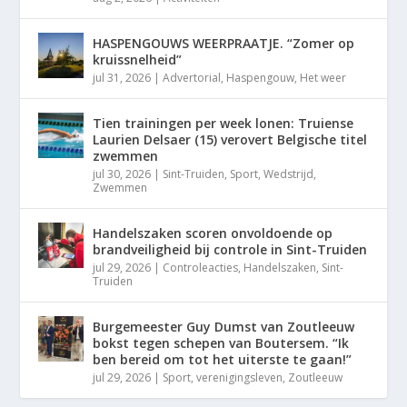
HASPENGOUWS WEERPRAATJE. “Zomer op
kruissnelheid”
jul 31, 2026
|
Advertorial
,
Haspengouw
,
Het weer
Tien trainingen per week lonen: Truiense
Laurien Delsaer (15) verovert Belgische titel
zwemmen
jul 30, 2026
|
Sint-Truiden
,
Sport
,
Wedstrijd
,
Zwemmen
Handelszaken scoren onvoldoende op
brandveiligheid bij controle in Sint-Truiden
jul 29, 2026
|
Controleacties
,
Handelszaken
,
Sint-
Truiden
Burgemeester Guy Dumst van Zoutleeuw
bokst tegen schepen van Boutersem. “Ik
ben bereid om tot het uiterste te gaan!”
jul 29, 2026
|
Sport
,
verenigingsleven
,
Zoutleeuw