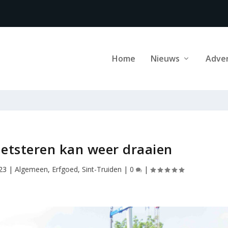
Home
Nieuws
Adve
etsteren kan weer draaien
023
|
Algemeen
,
Erfgoed
,
Sint-Truiden
|
0
|