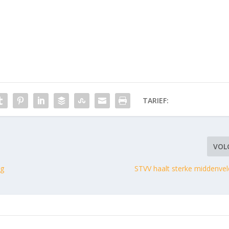
TARIEF:
VOL
ag
STVV haalt sterke middenvel