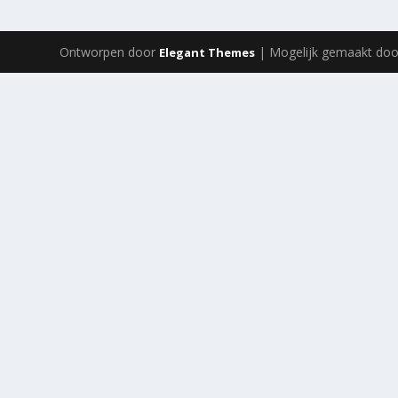
Ontworpen door
| Mogelijk gemaakt do
Elegant Themes