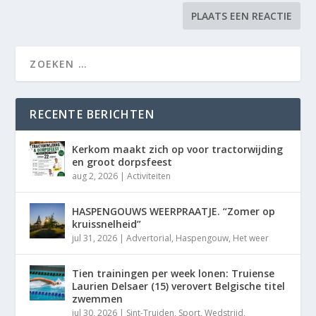
RECENTE BERICHTEN
Kerkom maakt zich op voor tractorwijding
en groot dorpsfeest
aug 2, 2026
|
Activiteiten
HASPENGOUWS WEERPRAATJE. “Zomer op
kruissnelheid”
jul 31, 2026
|
Advertorial
,
Haspengouw
,
Het weer
Tien trainingen per week lonen: Truiense
Laurien Delsaer (15) verovert Belgische titel
zwemmen
jul 30, 2026
|
Sint-Truiden
,
Sport
,
Wedstrijd
,