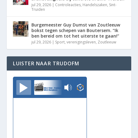
jul 29, 2026
|
Controleacties
,
Handelszaken
,
Sint-
Truiden
Burgemeester Guy Dumst van Zoutleeuw
bokst tegen schepen van Boutersem. “Ik
ben bereid om tot het uiterste te gaan!”
jul 29, 2026
|
Sport
,
verenigingsleven
,
Zoutleeuw
LUISTER NAAR TRUDOFM
TrudoFM