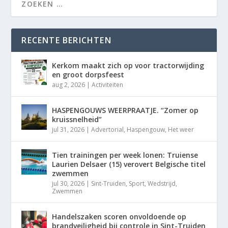
RECENTE BERICHTEN
Kerkom maakt zich op voor tractorwijding
en groot dorpsfeest
aug 2, 2026
|
Activiteiten
HASPENGOUWS WEERPRAATJE. “Zomer op
kruissnelheid”
jul 31, 2026
|
Advertorial
,
Haspengouw
,
Het weer
Tien trainingen per week lonen: Truiense
Laurien Delsaer (15) verovert Belgische titel
zwemmen
jul 30, 2026
|
Sint-Truiden
,
Sport
,
Wedstrijd
,
Zwemmen
Handelszaken scoren onvoldoende op
brandveiligheid bij controle in Sint-Truiden