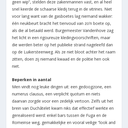
geen wip”, stelden deze zakenmannen vast, en al heel
snel keerde de schaarse kledij terug in de vitrines. Niet
voor lang want van de gasboetes lag niemand wakker:
één neukbeurt bracht het tienvoud van zo’n boete op,
als die al betaald werd. Burgemeester Vandenhove zag
het licht in een rigoureuze kledingvoorschriften, maar
die werden beter op het publieke strand nageleefd dan
op de Luikersteenweg. Als ze niet bloot achter het raam
zitten, doen zij niemand kwaad en de politie hen ook
niet.
Beperken in aantal
Men vindt nog leuke dingen uit: een gedoogzone, een
numerus clausus, een verplicht quotum en niets
daarvan zorgde voor een zedelijk vertoon. Zelfs uit het
brein van Duchâtelet kwam niks dat effectief werkte en
gerealiseerd werd: enkel bars tussen de Fuga en de
Romeinse weg, gemakkelijke en vooral veilige “look and