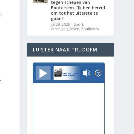
tegen schepen van
Boutersem. “Ik ben bereid
om tot het uiterste te
f
gaan!”
jul 29, 2026
|
Sport
,
verenigingsleven
,
Zoutleeuw
LUISTER NAAR TRUDOFM
TrudoFM
n