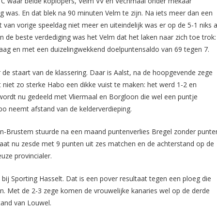
e C waar beide koplopers, Velm VV en Vechmaal onder mekaar
 was. En dat blek na 90 minuten Velm te zijn. Na iets meer dan een
van vorige speeldag niet meer en uiteindelijk was er op de 5-1 niks a
en de beste verdediging was het Velm dat het laken naar zich toe trok:
rlaag en met een duizelingwekkend doelpuntensaldo van 69 tegen 7.
 de staart van de klassering. Daar is Aalst, na de hoopgevende zege
t niet zo sterke Habo een dikke vuist te maken: het werd 1-2 en
e wordt nu gedeeld met Vliermaal en Borgloon die wel een puntje
o neemt afstand van de kelderverdieping.
ren-Brustem stuurde na een maand puntenverlies Bregel zonder punte
staat nu zesde met 9 punten uit zes matchen en de achterstand op de
uze provincialer.
bij Sporting Hasselt. Dat is een pover resultaat tegen een ploeg die
n. Met de 2-3 zege komen de vrouwelijke kanaries wel op de derde
tand van Louwel.