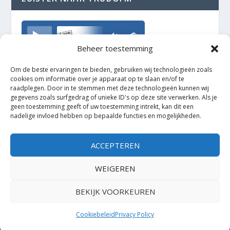
TrudoFM
Beheer toestemming
Om de beste ervaringen te bieden, gebruiken wij technologieën zoals
cookies om informatie over je apparaat op te slaan en/of te
raadplegen. Door in te stemmen met deze technologieën kunnen wij
gegevens zoals surfgedrag of unieke ID's op deze site verwerken. Als je
geen toestemming geeft of uw toestemming intrekt, kan dit een
nadelige invloed hebben op bepaalde functies en mogelijkheden.
ACCEPTEREN
WEIGEREN
BEKIJK VOORKEUREN
Ontworpen door
| Mogelijk gemaakt door
Elegant Themes
WordPress
Cookiebeleid
Privacy Policy