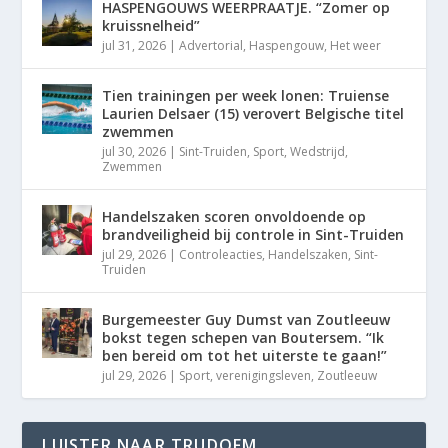
HASPENGOUWS WEERPRAATJE. “Zomer op
kruissnelheid”
jul 31, 2026
|
Advertorial
,
Haspengouw
,
Het weer
Tien trainingen per week lonen: Truiense
Laurien Delsaer (15) verovert Belgische titel
zwemmen
jul 30, 2026
|
Sint-Truiden
,
Sport
,
Wedstrijd
,
Zwemmen
Handelszaken scoren onvoldoende op
brandveiligheid bij controle in Sint-Truiden
jul 29, 2026
|
Controleacties
,
Handelszaken
,
Sint-
Truiden
Burgemeester Guy Dumst van Zoutleeuw
bokst tegen schepen van Boutersem. “Ik
ben bereid om tot het uiterste te gaan!”
jul 29, 2026
|
Sport
,
verenigingsleven
,
Zoutleeuw
LUISTER NAAR TRUDOFM