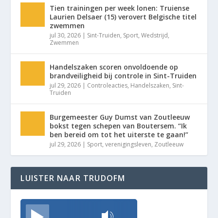
Tien trainingen per week lonen: Truiense
Laurien Delsaer (15) verovert Belgische titel
zwemmen
jul 30, 2026
|
Sint-Truiden
,
Sport
,
Wedstrijd
,
Zwemmen
Handelszaken scoren onvoldoende op
brandveiligheid bij controle in Sint-Truiden
jul 29, 2026
|
Controleacties
,
Handelszaken
,
Sint-
Truiden
Burgemeester Guy Dumst van Zoutleeuw
bokst tegen schepen van Boutersem. “Ik
ben bereid om tot het uiterste te gaan!”
jul 29, 2026
|
Sport
,
verenigingsleven
,
Zoutleeuw
LUISTER NAAR TRUDOFM
TrudoFM