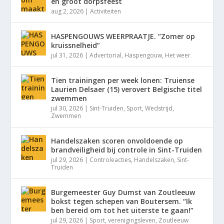
en groot dorpsfeest
aug 2, 2026
|
Activiteiten
HASPENGOUWS WEERPRAATJE. “Zomer op
kruissnelheid”
jul 31, 2026
|
Advertorial
,
Haspengouw
,
Het weer
Tien trainingen per week lonen: Truiense
Laurien Delsaer (15) verovert Belgische titel
zwemmen
jul 30, 2026
|
Sint-Truiden
,
Sport
,
Wedstrijd
,
Zwemmen
Handelszaken scoren onvoldoende op
brandveiligheid bij controle in Sint-Truiden
jul 29, 2026
|
Controleacties
,
Handelszaken
,
Sint-
Truiden
Burgemeester Guy Dumst van Zoutleeuw
bokst tegen schepen van Boutersem. “Ik
ben bereid om tot het uiterste te gaan!”
jul 29, 2026
|
Sport
,
verenigingsleven
,
Zoutleeuw