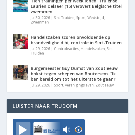
Tien trainingen per week lonen: Truiense
Laurien Delsaer (15) verovert Belgische titel
zwemmen
jul 30, 2026
|
Sint-Truiden
,
Sport
,
Wedstrijd
,
Zwemmen
Handelszaken scoren onvoldoende op
brandveiligheid bij controle in Sint-Truiden
jul 29, 2026
|
Controleacties
,
Handelszaken
,
Sint-
Truiden
Burgemeester Guy Dumst van Zoutleeuw
bokst tegen schepen van Boutersem. “Ik
ben bereid om tot het uiterste te gaan!”
jul 29, 2026
|
Sport
,
verenigingsleven
,
Zoutleeuw
LUISTER NAAR TRUDOFM
TrudoFM