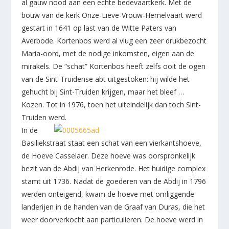
al gauw nood aan een echte bedevaartkerk. Met de
bouw van de kerk Onze-Lieve-Vrouw-Hemelvaart werd
gestart in 1641 op last van de Witte Paters van
Averbode. Kortenbos werd al vlug een zeer drukbezocht
Maria-oord, met de nodige inkomsten, eigen aan de
mirakels. De “schat” Kortenbos heeft zelfs ooit de ogen
van de Sint-Truidense abt uitgestoken: hij wilde het
gehucht bij Sint-Truiden krijgen, maar het bleef …
Kozen. Tot in 1976, toen het uiteindelijk dan toch Sint-
Truiden werd.
In de
Basiliekstraat staat een schat van een vierkantshoeve,
de Hoeve Casselaer. Deze hoeve was oorspronkelijk
bezit van de Abdij van Herkenrode. Het huidige complex
stamt uit 1736. Nadat de goederen van de Abdij in 1796
werden onteigend, kwam de hoeve met omliggende
landerijen in de handen van de Graaf van Duras, die het
weer doorverkocht aan particulieren. De hoeve werd in